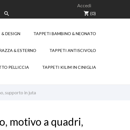
Accedi
shopping_cart
(0)

 & DESIGN
TAPPETI BAMBINO & NEONATO
NEW
NEW
RRAZZA & ESTERNO
TAPPETI ANTISCIVOLO
KILIM CHENILLE
TTO PELLICCIA
TAPPETI KILIM IN CINIGLIA
o, supporto in juta
o, motivo a quadri,