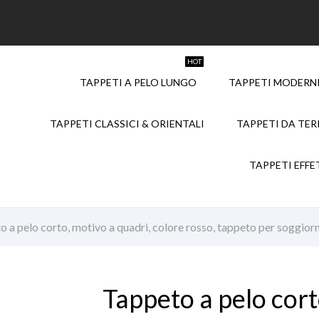
HOT
TAPPETI A PELO LUNGO
TAPPETI MODERNI
TAPPETI CLASSICI & ORIENTALI
TAPPETI DA TE
TAPPETI EFFE
 a pelo corto, motivo a quadri, colore rosso, tappeto per soggiorn
Tappeto a pelo cort