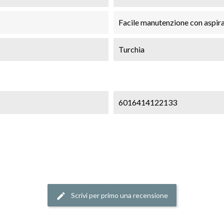
Facile manutenzione con aspira
Turchia
6016414122133
Scrivi per primo una recensione
edit