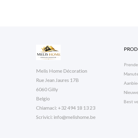
PROD
Prender
Melis Home Décoration
Manuten
Rue Jean Jaures 17B
Aanbie
6060 Gilly
Nieuwe
Belgio
Best ve
Chiamaci:
+32 494 18 13 23
Scrivici:
info@melishome.be