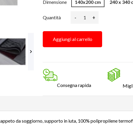
Dimensione
140x200 cm
240 x 340 
-
+
Quantità
Aggiungi al carrello

Consegna rapida
Migl
tappeto da soggiorno, supporto in iuta, 100% polipropilene termofi