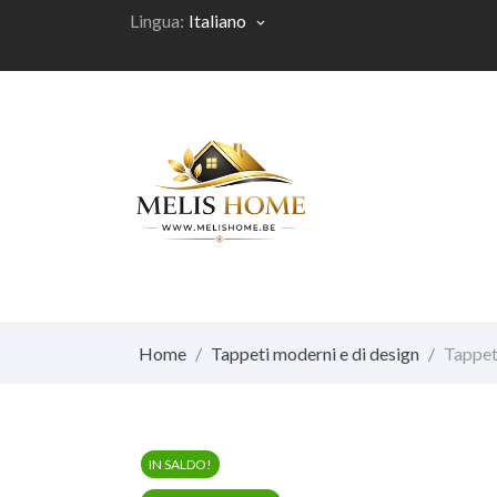
Lingua:
Italiano
keyboard_arrow_down
Home
Tappeti moderni e di design
Tappeto
IN SALDO!