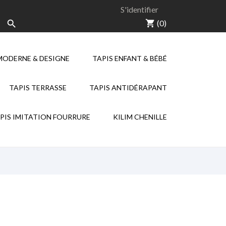
S'identifier
shopping_cart
(0)

MODERNE & DESIGNE
TAPIS ENFANT & BÉBÉ
NEW
NEW
TAPIS TERRASSE
TAPIS ANTIDÉRAPANT
KILIM CHENILLE
PIS IMITATION FOURRURE
KILIM CHENILLE