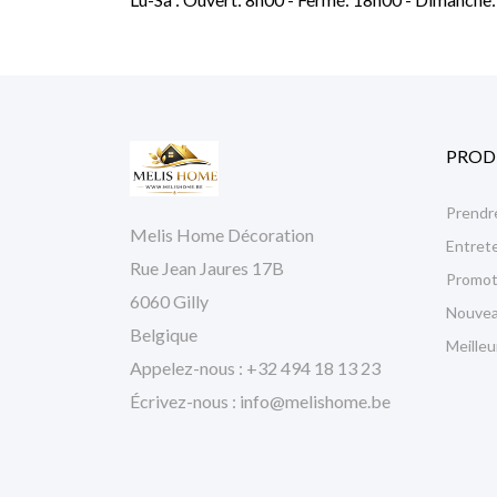
PROD
Prendre
Melis Home Décoration
Entrete
Rue Jean Jaures 17B
Promot
6060 Gilly
Nouvea
Belgique
Meille
Appelez-nous :
+32 494 18 13 23
Écrivez-nous :
info@melishome.be