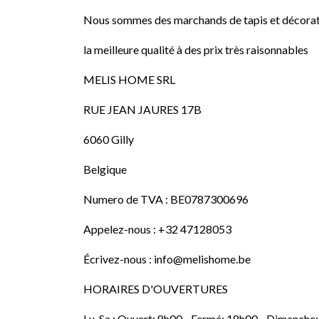
Nous sommes des marchands de tapis et décorati
la meilleure qualité à des prix très raisonnables
MELIS HOME SRL
RUE JEAN JAURES 17B
6060 Gilly
Belgique
Numero de TVA : BE0787300696
Appelez-nous : +32 47128053
Écrivez-nous : info@melishome.be
HORAIRES D'OUVERTURES
Lu-Sa : Ouvert: 8h00 - Fermé: 18h00 - Dimanche