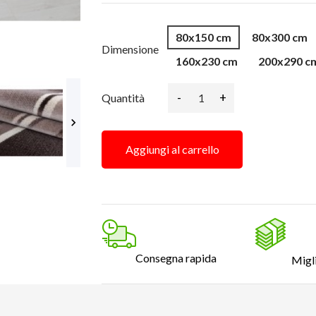
80x150 cm
80x300 cm
Dimensione
160x230 cm
200x290 c
-
+
Quantità

Aggiungi al carrello
Consegna rapida
Migl