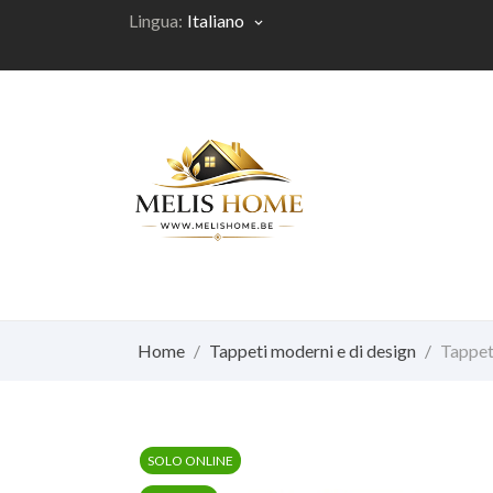
Lingua:
Italiano
keyboard_arrow_down
Home
Tappeti moderni e di design
Tappeto
SOLO ONLINE