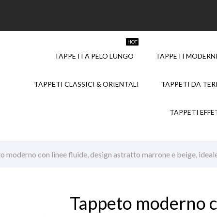
HOT
TAPPETI A PELO LUNGO
TAPPETI MODERNI
TAPPETI CLASSICI & ORIENTALI
TAPPETI DA TE
TAPPETI EFFE
 moderno con linee fluide, design astratto marrone e beige, ideal
Tappeto moderno co