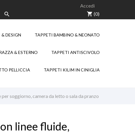
Accedi
shopping_cart
(0)

 & DESIGN
TAPPETI BAMBINO & NEONATO
NEW
NEW
RRAZZA & ESTERNO
TAPPETI ANTISCIVOLO
KILIM CHENILLE
TTO PELLICCIA
TAPPETI KILIM IN CINIGLIA
e per soggiorno, camera da letto o sala da pranzo
n linee fluide,