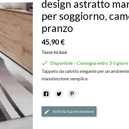
design astratto mar
per soggiorno, came
pranzo
45,90 €
Tasse incluse

Disponibile – Consegna entro 3-5 giorni
Tappeto da salotto elegante per un ambiente 
manutenzione semplice.
Scrivi la tua recensione
edit