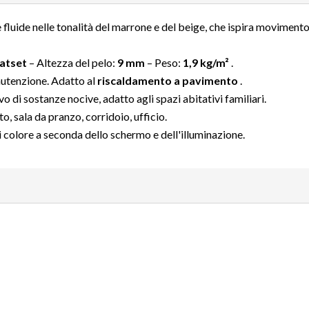
luide nelle tonalità del marrone e del beige, che ispira movimento
atset
– Altezza del pelo:
9 mm
– Peso:
1,9 kg/m²
.
nutenzione. Adatto al
riscaldamento a pavimento
.
ivo di sostanze nocive, adatto agli spazi abitativi familiari.
, sala da pranzo, corridoio, ufficio.
i colore a seconda dello schermo e dell'illuminazione.