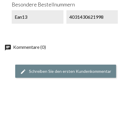
Besondere Bestellnummern
Ean13
4031430621998
chat
Kommentare (0)
Schreiben Sie den ersten Kundenkommentar
edit