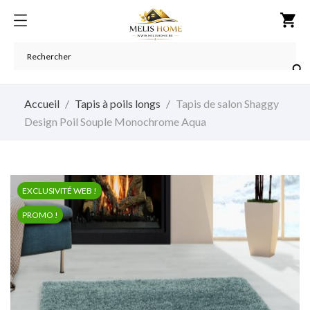
shopping_cart

Accueil
Tapis à poils longs
Tapis de salon Shaggy
Design Poil Souple Monochrome Aqua
EXCLUSIVITÉ WEB !
PROMO !