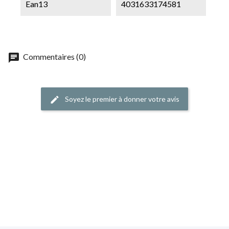
Ean13
4031633174581
chat
Commentaires (0)
Soyez le premier à donner votre avis
edit