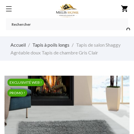
shopping_cart

Accueil
Tapis à poils longs
Tapis de salon Shaggy
Agréable doux Tapis de chambre Gris Clair
EXCLUSIVITÉ WEB !
PROMO !