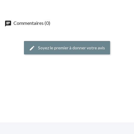
chat
Commentaires (0)
Soyez le premier à donner votre avis
edit