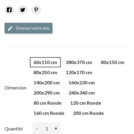
Donnez votre avis
edit
60x110 cm
280x370 cm
80x150 cm
80x250 cm
120x170 cm
140x200 cm
160x230 cm
Dimension
200x290 cm
240x340 cm
80 cm Ronde
120 cm Ronde
160 cm Ronde
200 cm Ronde
-
+
Quantité