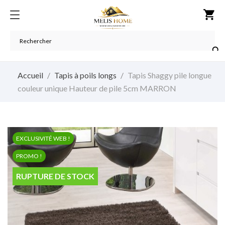
shopping_cart

Accueil
Tapis à poils longs
Tapis Shaggy pile longue
couleur unique Hauteur de pile 5cm MARRON
EXCLUSIVITÉ WEB !
PROMO !
RUPTURE DE STOCK