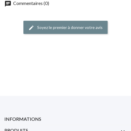
chat
Commentaires (0)
Soyez le premier à donner votre avis
edit
INFORMATIONS
PRODUITS