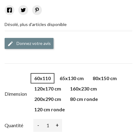
Désolé, plus d'articles disponible
Donnez votre avis
edit
60x110
65x130 cm
80x150 cm
120x170 cm
160x230 cm
Dimension
200x290 cm
80 cm ronde
120 cm ronde
-
+
Quantité