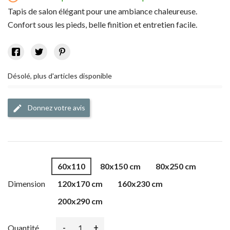
Tapis de salon élégant pour une ambiance chaleureuse.
Confort sous les pieds, belle finition et entretien facile.
Désolé, plus d'articles disponible
Donnez votre avis
edit
60x110
80x150 cm
80x250 cm
Dimension
120x170 cm
160x230 cm
200x290 cm
-
+
Quantité