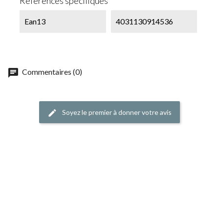
Références spécifiques
Ean13
4031130914536
chat
Commentaires (0)
Soyez le premier à donner votre avis
edit