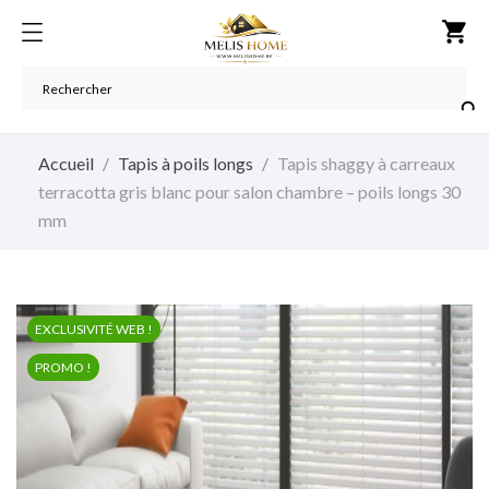
shopping_cart

Accueil
Tapis à poils longs
Tapis shaggy à carreaux
terracotta gris blanc pour salon chambre – poils longs 30
mm
EXCLUSIVITÉ WEB !
PROMO !