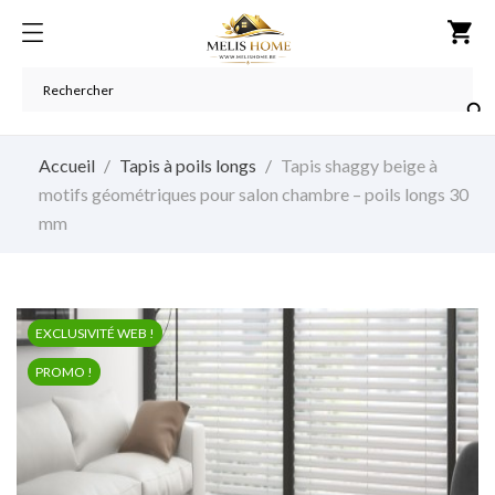
shopping_cart

Accueil
Tapis à poils longs
Tapis shaggy beige à
motifs géométriques pour salon chambre – poils longs 30
mm
EXCLUSIVITÉ WEB !
PROMO !