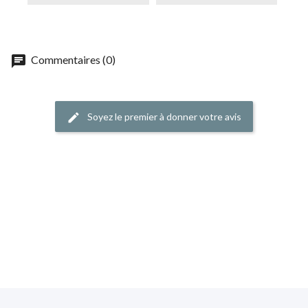
chat
Commentaires (0)
Soyez le premier à donner votre avis
edit