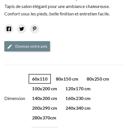
Tapis de salon élégant pour une ambiance chaleureuse.
Confort sous les pieds, belle finition et entretien facile.
Donnez votre avis
edit
60x110
80x150 cm
80x250 cm
100x200 cm
120x170 cm
Dimension
140x200 cm
160x230 cm
200x290 cm
240x340 cm
280x370cm