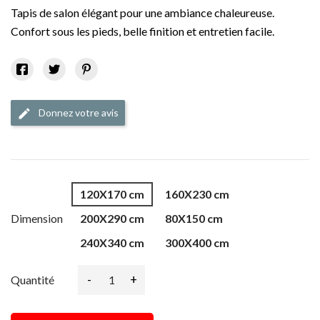
Tapis de salon élégant pour une ambiance chaleureuse.
Confort sous les pieds, belle finition et entretien facile.
Donnez votre avis
edit
120X170 cm
160X230 cm
Dimension
200X290 cm
80X150 cm
240X340 cm
300X400 cm
-
+
Quantité