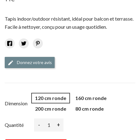
Tapis indoor/outdoor résistant, idéal pour balcon et terrasse.
Facile à nettoyer, conçu pour un usage quotidien.
Donnez votre avis
edit
120 cm ronde
160 cm ronde
Dimension
200 cm ronde
80 cm ronde
-
+
Quantité