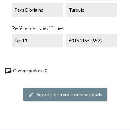
Pays D'origine
Turquie
Références spécifiques
Ean13
6016416516572
chat
Commentaires (0)
Soyez le premier à donner votre avis
edit