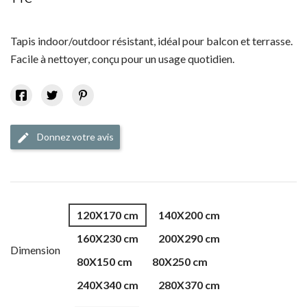
Tapis indoor/outdoor résistant, idéal pour balcon et terrasse.
Facile à nettoyer, conçu pour un usage quotidien.
Donnez votre avis
edit
120X170 cm
140X200 cm
160X230 cm
200X290 cm
Dimension
80X150 cm
80X250 cm
240X340 cm
280X370 cm