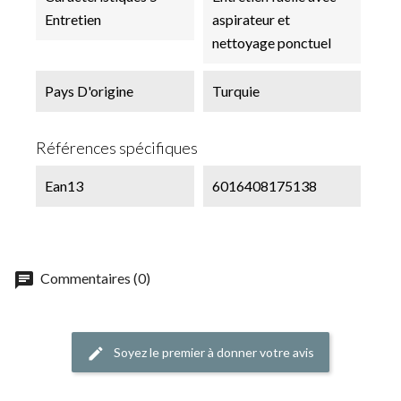
Entretien
aspirateur et
nettoyage ponctuel
Pays D'origine
Turquie
Références spécifiques
Ean13
6016408175138
chat
Commentaires (0)
Soyez le premier à donner votre avis
edit