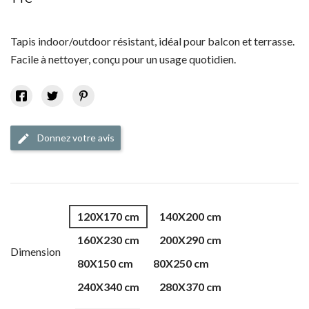
Tapis indoor/outdoor résistant, idéal pour balcon et terrasse.
Facile à nettoyer, conçu pour un usage quotidien.
Donnez votre avis
edit
120X170 cm
140X200 cm
160X230 cm
200X290 cm
Dimension
80X150 cm
80X250 cm
240X340 cm
280X370 cm