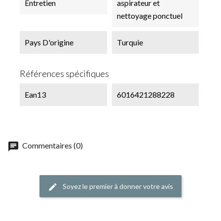
Entretien
aspirateur et
nettoyage ponctuel
Pays D'origine
Turquie
Références spécifiques
Ean13
6016421288228
chat
Commentaires (0)
Soyez le premier à donner votre avis
edit