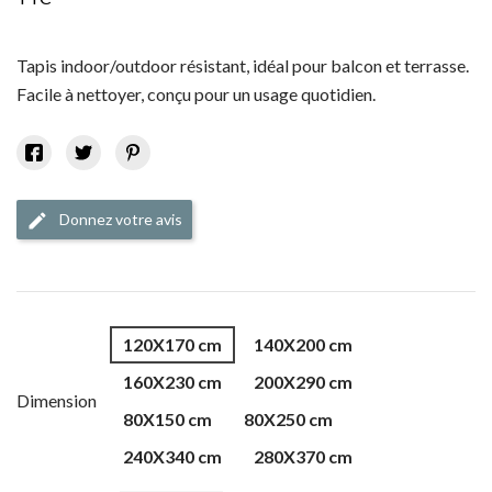
Tapis indoor/outdoor résistant, idéal pour balcon et terrasse.
Facile à nettoyer, conçu pour un usage quotidien.
Donnez votre avis
edit
120X170 cm
140X200 cm
160X230 cm
200X290 cm
Dimension
80X150 cm
80X250 cm
240X340 cm
280X370 cm