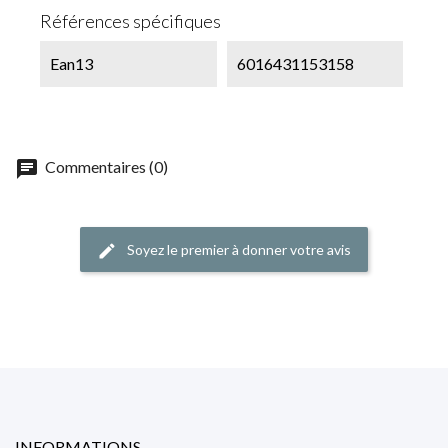
Références spécifiques
Ean13
6016431153158
chat
Commentaires (0)
Soyez le premier à donner votre avis
edit
INFORMATIONS