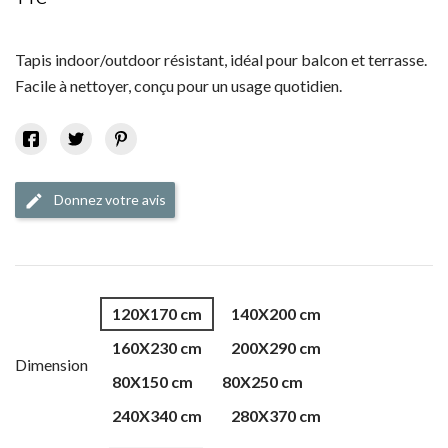
Tapis indoor/outdoor résistant, idéal pour balcon et terrasse.
Facile à nettoyer, conçu pour un usage quotidien.
Donnez votre avis
edit
120X170 cm
140X200 cm
160X230 cm
200X290 cm
Dimension
80X150 cm
80X250 cm
240X340 cm
280X370 cm