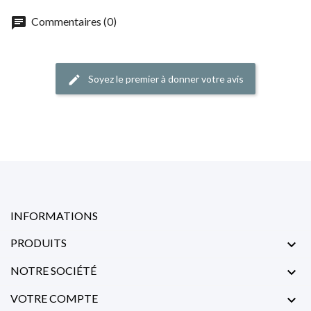
chat
Commentaires (0)
Soyez le premier à donner votre avis
edit
INFORMATIONS
PRODUITS

NOTRE SOCIÉTÉ

VOTRE COMPTE
