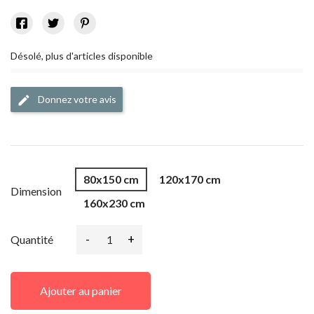
Désolé, plus d'articles disponible
Donnez votre avis
edit
80x150 cm
120x170 cm
Dimension
160x230 cm
-
+
Quantité
Ajouter au panier