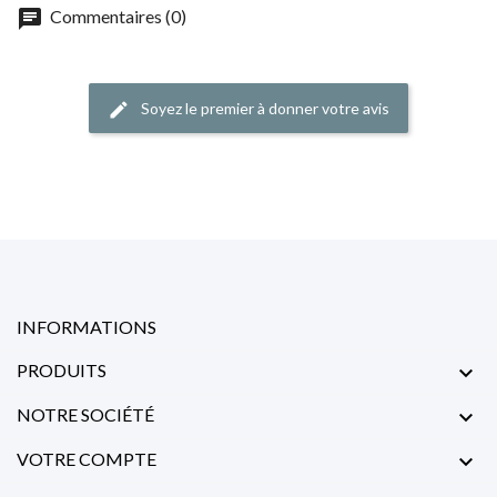
chat
Commentaires (0)
Soyez le premier à donner votre avis
edit
INFORMATIONS
PRODUITS

NOTRE SOCIÉTÉ

VOTRE COMPTE
