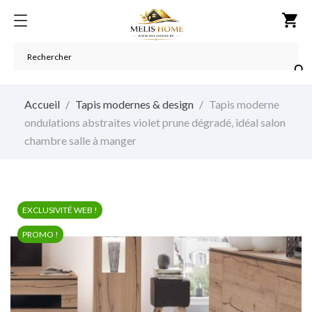
shopping_cart

Accueil
Tapis modernes & design
Tapis moderne
ondulations abstraites violet prune dégradé, idéal salon
chambre salle à manger
EXCLUSIVITÉ WEB !
PROMO !