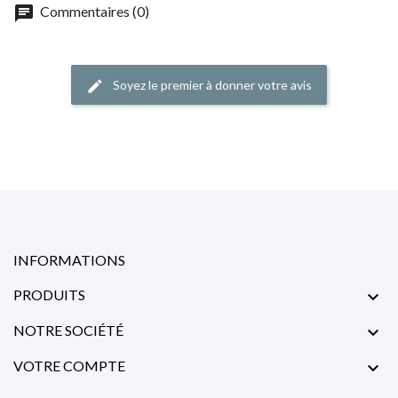
chat
Commentaires (0)
Soyez le premier à donner votre avis
edit
INFORMATIONS
PRODUITS

NOTRE SOCIÉTÉ

VOTRE COMPTE
