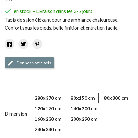

en stock – Livraison dans les 3-5 jours
Tapis de salon élégant pour une ambiance chaleureuse.
Confort sous les pieds, belle finition et entretien facile.
Donnez votre avis
edit
280x370 cm
80x150 cm
80x300 cm
120x170 cm
140x200 cm
Dimension
160x230 cm
200x290 cm
240x340 cm