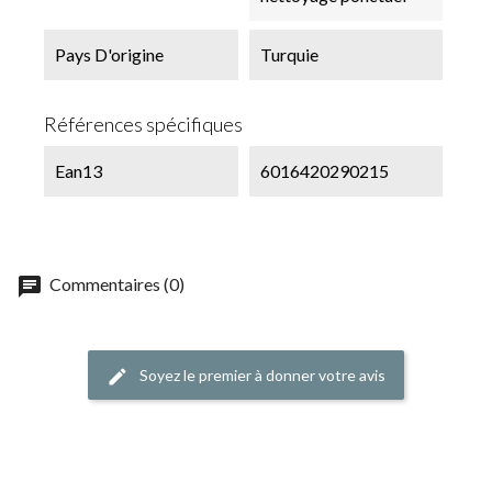
Pays D'origine
Turquie
Références spécifiques
Ean13
6016420290215
chat
Commentaires (0)
Soyez le premier à donner votre avis
edit