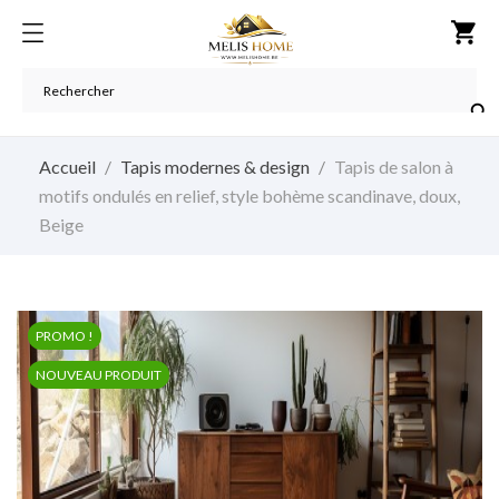
shopping_cart

Accueil
Tapis modernes & design
Tapis de salon à
motifs ondulés en relief, style bohème scandinave, doux,
Beige
PROMO !
NOUVEAU PRODUIT