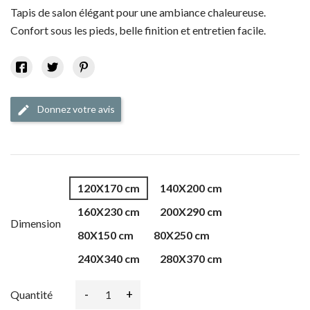
Tapis de salon élégant pour une ambiance chaleureuse.
Confort sous les pieds, belle finition et entretien facile.
Donnez votre avis
edit
120X170 cm
140X200 cm
160X230 cm
200X290 cm
Dimension
80X150 cm
80X250 cm
240X340 cm
280X370 cm
-
+
Quantité