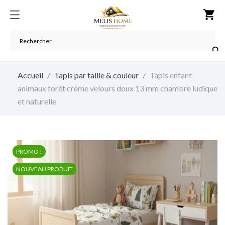
shopping_cart

Accueil
Tapis par taille & couleur
Tapis enfant
animaux forêt crème velours doux 13 mm chambre ludique
et naturelle
PROMO !
NOUVEAU PRODUIT