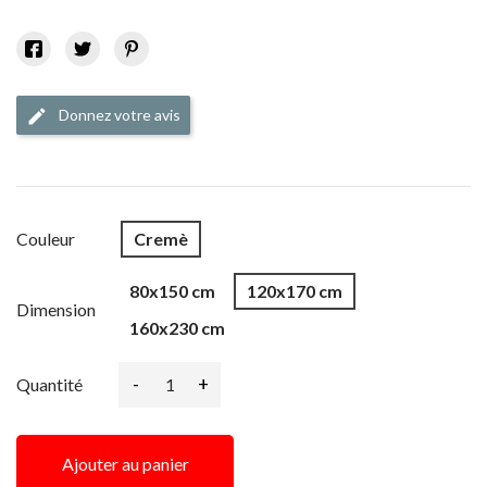
Donnez votre avis
edit
Couleur
Cremè
80x150 cm
120x170 cm
Dimension
160x230 cm
-
+
Quantité
Ajouter au panier