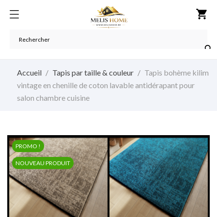
shopping_cart

Accueil
Tapis par taille & couleur
Tapis bohème kilim
vintage en chenille de coton lavable antidérapant pour
salon chambre cuisine
PROMO !
NOUVEAU PRODUIT