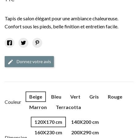
Tapis de salon élégant pour une ambiance chaleureuse.
Confort sous les pieds, belle finition et entretien facile.
Donnez votre avis
edit
Beige
Bleu
Vert
Gris
Rouge
Couleur
Marron
Terracotta
120X170 cm
140X200 cm
160X230 cm
200X290 cm
Dimension