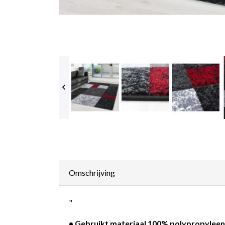

Omschrijving
"
• Gebruikt materiaal 100% polypropyleen F