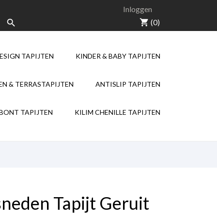
Inloggen
shopping_cart
(0)

ESIGN TAPIJTEN
KINDER & BABY TAPIJTEN
NEW
NEW
EN & TERRASTAPIJTEN
ANTISLIP TAPIJTEN
KILIM CHENILLE
EBONT TAPIJTEN
KILIM CHENILLE TAPIJTEN
neden Tapijt Geruit