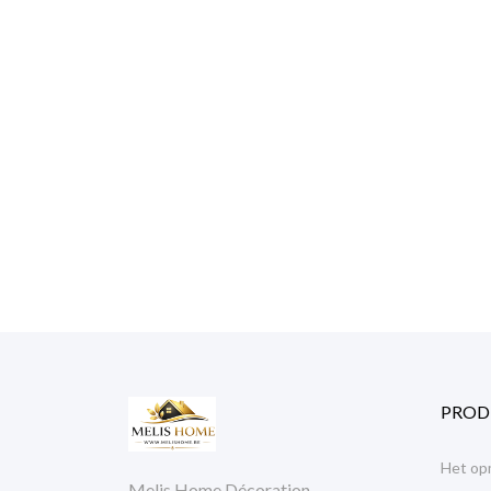
PROD
Het op
Melis Home Décoration