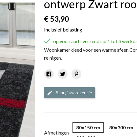
ontwerp Zwart roo
€ 53,90
Inclusief belasting

op voorraad - verzendtijd 1 tot 3 werkd
Woonkamerkleed voor een warme sfeer. Comf
reinigen.
Schrijf uw recensie
edit
80x150 cm
80x300 cm
Afmetingen