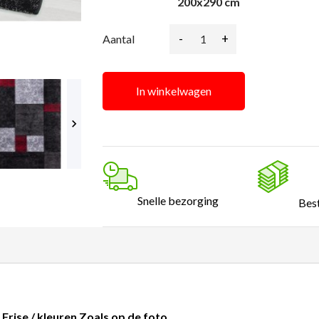
200x290 cm
-
+
Aantal
In winkelwagen

Snelle bezorging
Best
rise / kleuren Zoals op de foto