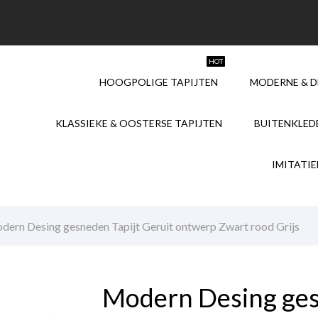
HOT
HOOGPOLIGE TAPIJTEN
MODERNE & D
KLASSIEKE & OOSTERSE TAPIJTEN
BUITENKLED
IMITATI
dern Desing gesneden Tapijt Geruit ontwerp Zwart rood Grijs
Modern Desing ges