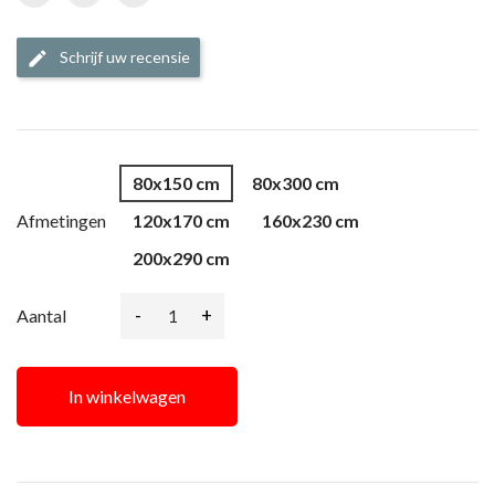
Schrijf uw recensie
edit
80x150 cm
80x300 cm
Afmetingen
120x170 cm
160x230 cm
200x290 cm
-
+
Aantal
In winkelwagen