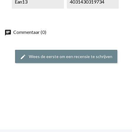
Ean13
4031430319734
chat
Commentaar (0)
Wees de eerste om een recensie te schrijven
edit