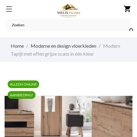
shopping_cart

Home
Moderne en design vloerkleden
Modern
Tapijt met effen grijze scans in één kleur
ALLEEN ONLINE
AANBIEDING!