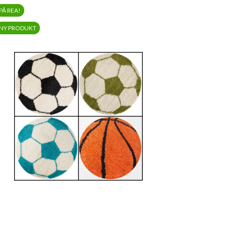
PÅ REA!
NY PRODUKT