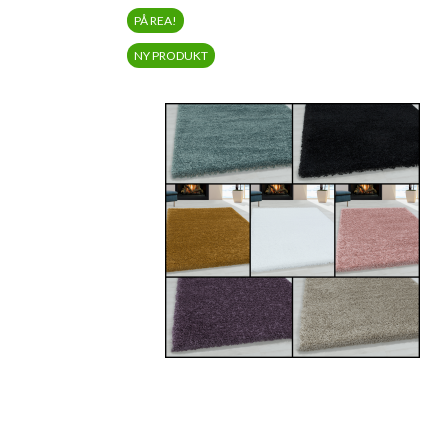
PÅ REA!
NY PRODUKT