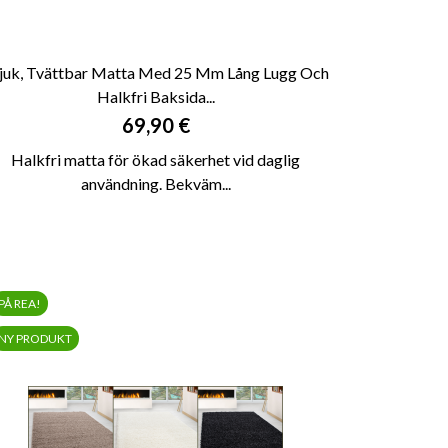
uk, Tvättbar Matta Med 25 Mm Lång Lugg Och
Halkfri Baksida...

SNABBVY
Pris
69,90 €
Halkfri matta för ökad säkerhet vid daglig
användning. Bekväm...
PÅ REA!
NY PRODUKT