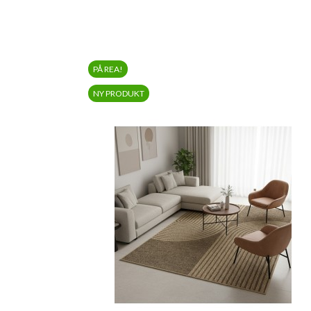
PÅ REA!
NY PRODUKT