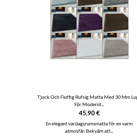
Tjock Och Fluffig Rufsig Matta Med 30 Mm Lu
För Modernt...

SNABBVY
Pris
45,90 €
En elegant vardagsrumsmatta för en varm
atmosfär. Bekväm att...