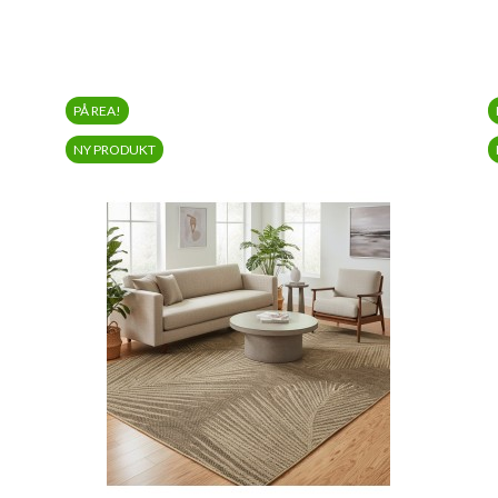
PÅ REA!
NY PRODUKT