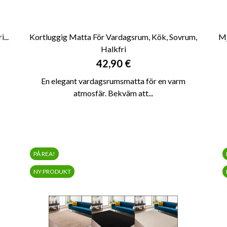
...
Kortluggig Matta För Vardagsrum, Kök, Sovrum,
Mj
Halkfri

SNABBVY
Pris
42,90 €
En elegant vardagsrumsmatta för en varm
atmosfär. Bekväm att...
PÅ REA!
NY PRODUKT