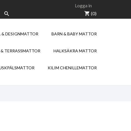
Logga in
shopping_cart
(0)

 & DESIGNMATTOR
BARN & BABY MATTOR
NEW
NEW
 & TERRASSMATTOR
HALKSÄKRA MATTOR
KILIM CHENILLE
USKPÄLSMATTOR
KILIM CHENILLEMATTOR