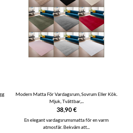
gg
Modern Matta För Vardagsrum, Sovrum Eller Kök.
Mjuk, Tvättbar,...

SNABBVY
Pris
38,90 €
En elegant vardagsrumsmatta för en varm
atmosfär. Bekväm att...