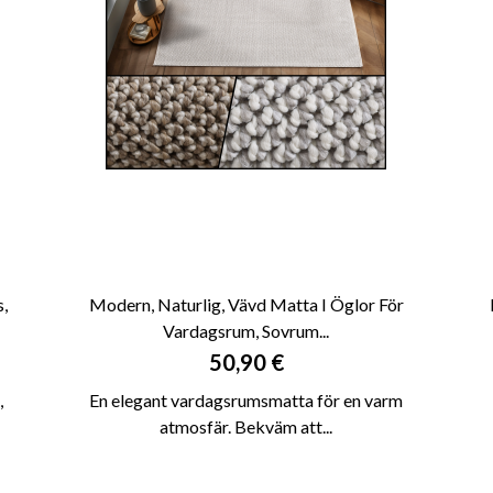
,
Modern, Naturlig, Vävd Matta I Öglor För
Vardagsrum, Sovrum...

SNABBVY
Pris
50,90 €
,
En elegant vardagsrumsmatta för en varm
atmosfär. Bekväm att...