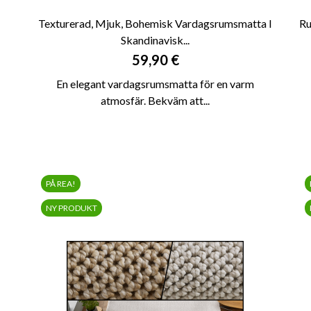
Texturerad, Mjuk, Bohemisk Vardagsrumsmatta I
Ru
Skandinavisk...

SNABBVY
Pris
59,90 €
En elegant vardagsrumsmatta för en varm
atmosfär. Bekväm att...
PÅ REA!
NY PRODUKT