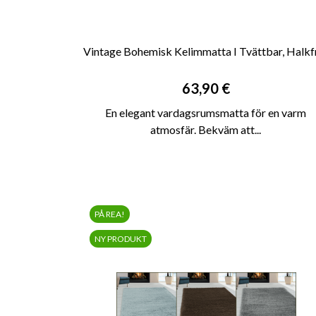
Vintage Bohemisk Kelimmatta I Tvättbar, Halkfri

SNABBVY
Pris
63,90 €
En elegant vardagsrumsmatta för en varm
atmosfär. Bekväm att...
PÅ REA!
NY PRODUKT