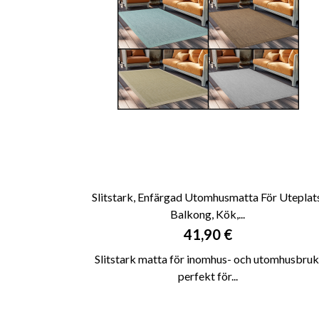
Slitstark, Enfärgad Utomhusmatta För Uteplats
Balkong, Kök,...

SNABBVY
Pris
41,90 €
Slitstark matta för inomhus- och utomhusbruk
perfekt för...