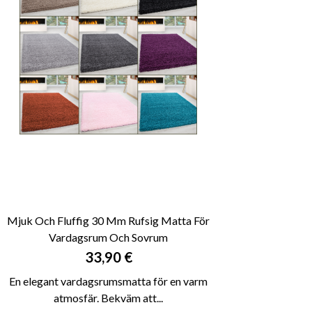
Mjuk Och Fluffig 30 Mm Rufsig Matta För
Vardagsrum Och Sovrum

SNABBVY
Pris
33,90 €
En elegant vardagsrumsmatta för en varm
atmosfär. Bekväm att...