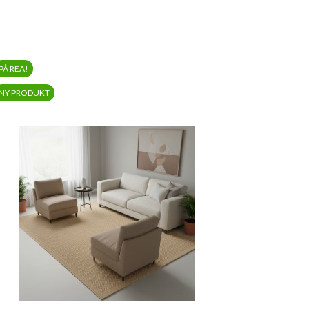
PÅ REA!
NY PRODUKT