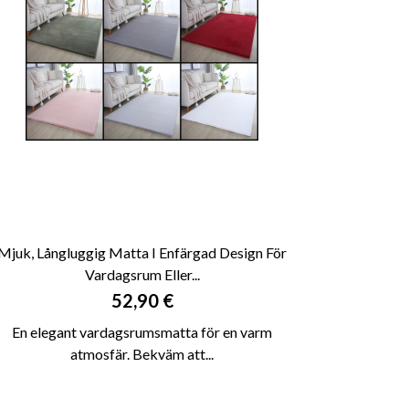
Mjuk, Långluggig Matta I Enfärgad Design För
Vardagsrum Eller...

SNABBVY
Pris
52,90 €
En elegant vardagsrumsmatta för en varm
atmosfär. Bekväm att...