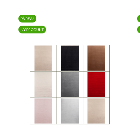
PÅ REA!
NY PRODUKT