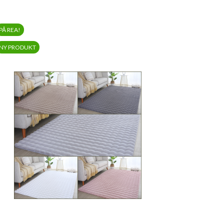
PÅ REA!
NY PRODUKT