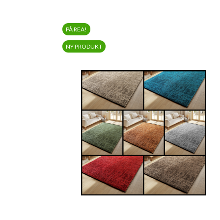
PÅ REA!
NY PRODUKT