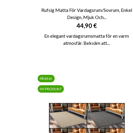
Rufsig Matta För Vardagsrum/sovrum, Enkel
Design, Mjuk Och...

SNABBVY
Pris
44,90 €
En elegant vardagsrumsmatta för en varm
atmosfär. Bekväm att...
PÅ REA!
NY PRODUKT