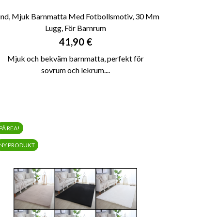
nd, Mjuk Barnmatta Med Fotbollsmotiv, 30 Mm
Lugg, För Barnrum

SNABBVY
Pris
41,90 €
Mjuk och bekväm barnmatta, perfekt för
sovrum och lekrum....
PÅ REA!
NY PRODUKT