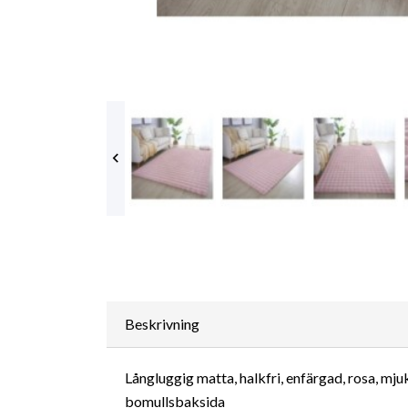

Beskrivning
Långluggig matta, halkfri, enfärgad, rosa, m
bomullsbaksida