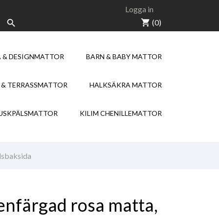
Logga in
shopping_cart
(0)

 & DESIGNMATTOR
BARN & BABY MATTOR
NEW
NEW
 & TERRASSMATTOR
HALKSÄKRA MATTOR
KILIM CHENILLE
USKPÄLSMATTOR
KILIM CHENILLEMATTOR
lsbaksida
 enfärgad rosa matta,