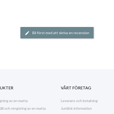
Bli först med att skriva en recension
edit
UKTER
VÅRT FÖRETAG
gning av en matta
Leverans och betalning
ll och rengöring av en matta
Juridisk information