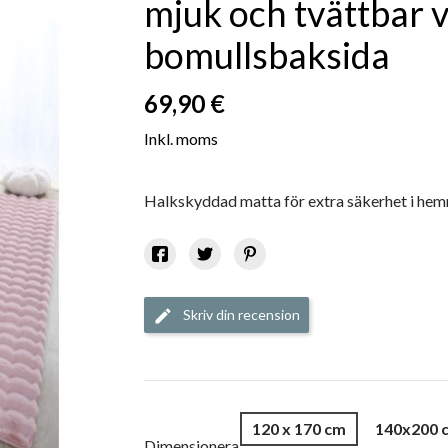
mjuk och tvättbar
bomullsbaksida
69,90 €
Inkl. moms
Halkskyddad matta för extra säkerhet i hem
Skriv din recension
edit
120 x 170 cm
140x200 
Dimensionera