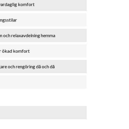
 vardaglig komfort
ingsstilar
um och relaxavdelning hemma
r ökad komfort
re och rengöring då och då