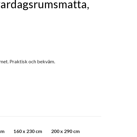
 vardagsrumsmatta,
met. Praktisk och bekväm.
cm
160 x 230 cm
200 x 290 cm