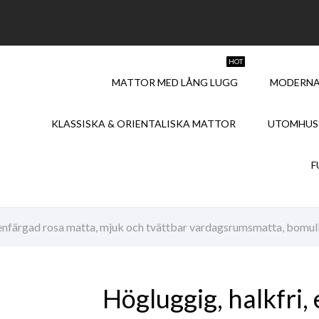
HOT
MATTOR MED LÅNG LUGG
MODERNA
KLASSISKA & ORIENTALISKA MATTOR
UTOMHUS
F
 enfärgad rosa matta, mjuk och tvättbar vardagsrumsmatta, bomul
Högluggig, halkfri,