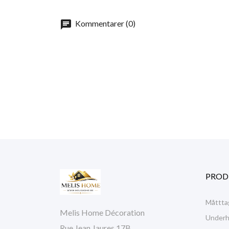
chat
Kommentarer (0)
PROD
Måttta
Melis Home Décoration
Underhå
Rue Jean Jaures 17B