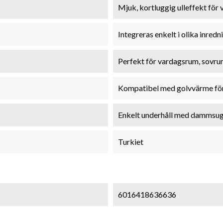
Mjuk, kortluggig ulleffekt för
Integreras enkelt i olika inredn
Perfekt för vardagsrum, sovr
Kompatibel med golvvärme fö
Enkelt underhåll med dammsuga
Turkiet
6016418636636