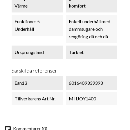
Värme
komfort
Funktioner 5 -
Enkelt underhåll med
Underhåll
dammsugare och
rengöring då och då
Ursprungsland
Turkiet
Särskilda referenser
Ean13
6016409339393
Tillverkarens Art.nr.
MHJOY1400
chat
Kommentarer (0)