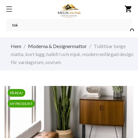
shopping_cart

Hem
Moderna & Designermattor
Tvättbar beige
matta, kort lugg, halkfri och mjuk, modern enfärgad design
för vardagsrum, sovrum
PÅ REA!
NY PRODUKT