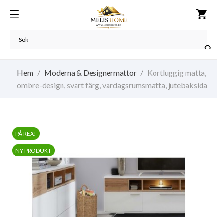
shopping_cart

Hem
Moderna & Designermattor
Kortluggig matta,
ombre-design, svart färg, vardagsrumsmatta, jutebaksida
PÅ REA!
NY PRODUKT