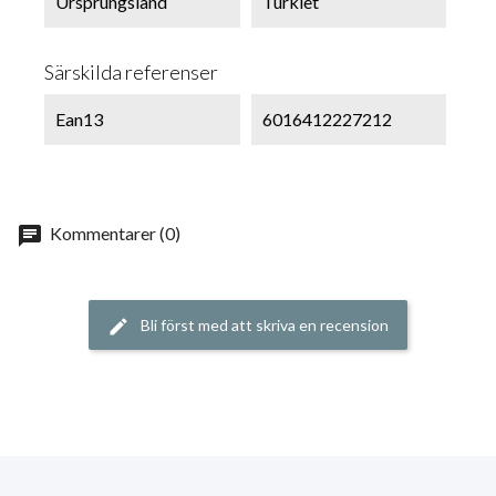
Ursprungsland
Turkiet
Särskilda referenser
Ean13
6016412227212
chat
Kommentarer (0)
Bli först med att skriva en recension
edit