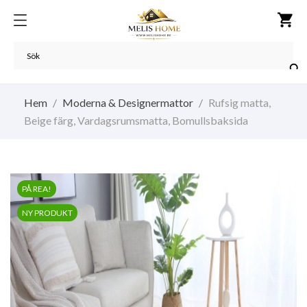
shopping_cart

Hem
Moderna & Designermattor
Rufsig matta,
Beige färg, Vardagsrumsmatta, Bomullsbaksida
PÅ REA!
NY PRODUKT