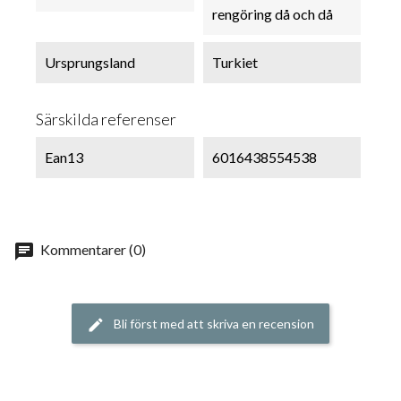
rengöring då och då
Ursprungsland
Turkiet
Särskilda referenser
Ean13
6016438554538
chat
Kommentarer (0)
Bli först med att skriva en recension
edit