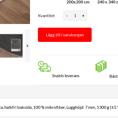
200x200 cm
240 x 340 
-
+
Kvantitet
Lägg till i varukorgen

Snabb leverans
Bäst
, halkfri baksida, 100 % mikrofiber, Lugghöjd: 7 mm, 1300 g (±5 