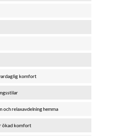
 vardaglig komfort
ingsstilar
um och relaxavdelning hemma
r ökad komfort