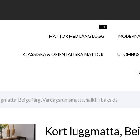
HOT
MATTOR MED LÅNG LUGG
MODERNA
KLASSISKA & ORIENTALISKA MATTOR
UTOMHUS
F
ggmatta, Beige färg, Vardagsrumsmatta, halkfri baksida
Kort luggmatta, Bei