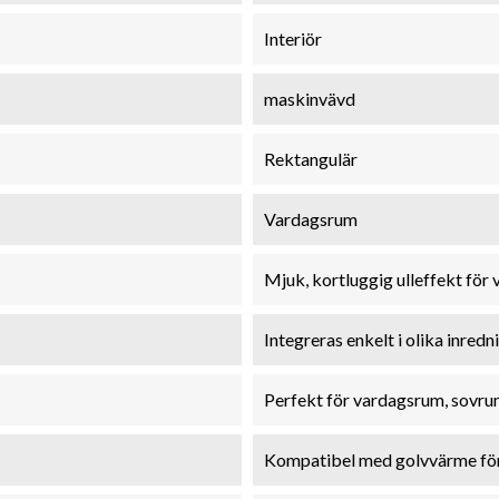
Interiör
maskinvävd
Rektangulär
Vardagsrum
Mjuk, kortluggig ulleffekt för
Integreras enkelt i olika inredn
Perfekt för vardagsrum, sovr
Kompatibel med golvvärme fö