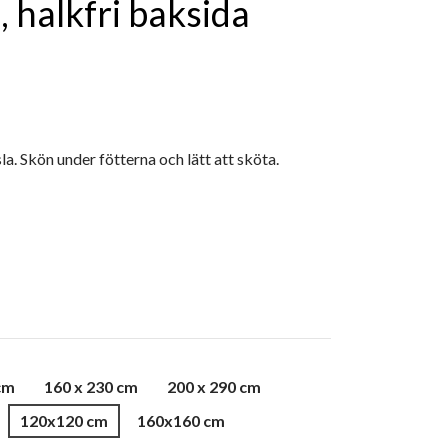
halkfri baksida
 Skön under fötterna och lätt att sköta.
cm
160 x 230 cm
200 x 290 cm
120x120 cm
160x160 cm