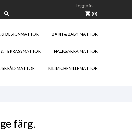
Logga in
shopping_cart
(0)

 & DESIGNMATTOR
BARN & BABY MATTOR
NEW
NEW
 & TERRASSMATTOR
HALKSÄKRA MATTOR
KILIM CHENILLE
USKPÄLSMATTOR
KILIM CHENILLEMATTOR
ge färg,