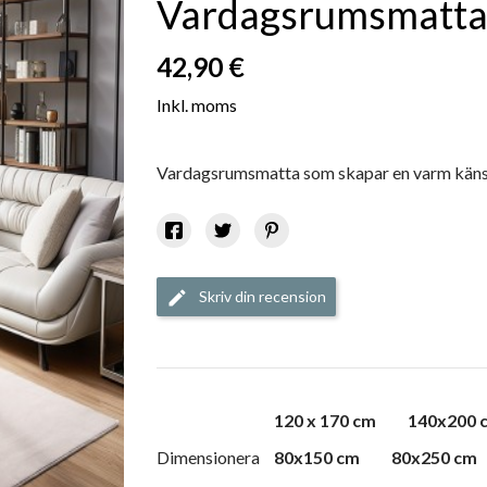
Vardagsrumsmatta, 
42,90 €
Inkl. moms
Vardagsrumsmatta som skapar en varm känsla.
Skriv din recension
edit
120 x 170 cm
140x200 
Dimensionera
80x150 cm
80x250 cm