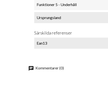
Funktioner 5 - Underhåll
Ursprungsland
Särskilda referenser
Ean13
chat
Kommentarer (0)