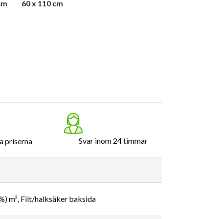
cm
60 x 110 cm
Svar inom 24 timmar
a priserna
%) m², Filt/halksäker baksida