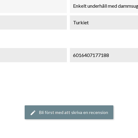
Enkelt underhåll med dammsuga
Turkiet
6016407177188
Bli först med att skriva en recension
edit