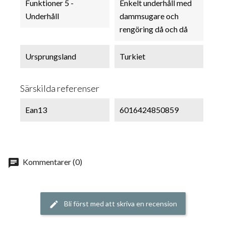
Funktioner 5 -
Enkelt underhåll med
Underhåll
dammsugare och
rengöring då och då
Ursprungsland
Turkiet
Särskilda referenser
Ean13
6016424850859
chat
Kommentarer (0)
Bli först med att skriva en recension
edit