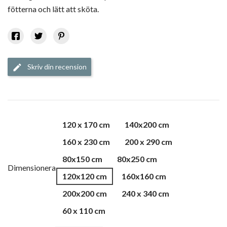
fötterna och lätt att sköta.
Skriv din recension
edit
120 x 170 cm
140x200 cm
160 x 230 cm
200 x 290 cm
80x150 cm
80x250 cm
Dimensionera
120x120 cm
160x160 cm
200x200 cm
240 x 340 cm
60 x 110 cm