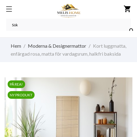
shopping_cart

Hem
Moderna & Designermattor
Kort luggmatta,
enfärgad rosa, matta för vardagsrum, halkfri baksida
PÅ REA!
NY PRODUKT