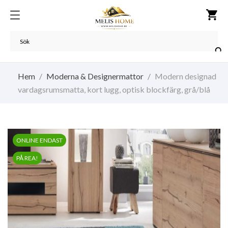
shopping_cart

Hem
Moderna & Designermattor
Modern designad
vardagsrumsmatta, kort lugg, optisk blockfärg, grå/blå
ONLINE ENDAST
PÅ REA!