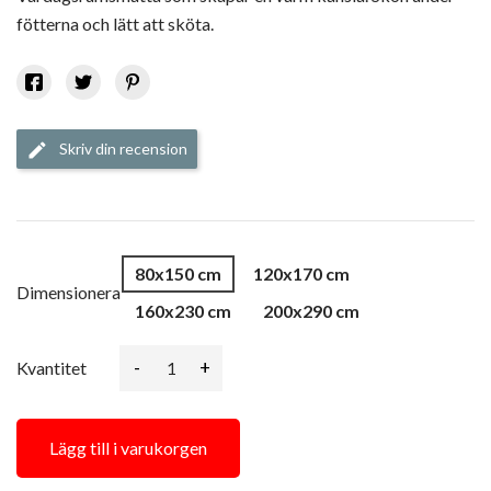
fötterna och lätt att sköta.
Skriv din recension
edit
80x150 cm
120x170 cm
Dimensionera
160x230 cm
200x290 cm
-
+
Kvantitet
Lägg till i varukorgen