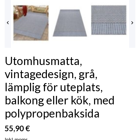


Utomhusmatta,
vintagedesign, grå,
lämplig för uteplats,
balkong eller kök, med
polypropenbaksida
55,90 €
Inkl. moms