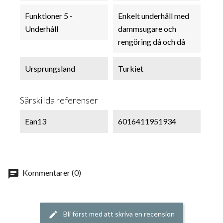
Funktioner 5 -
Enkelt underhåll med
Underhåll
dammsugare och
rengöring då och då
Ursprungsland
Turkiet
Särskilda referenser
Ean13
6016411951934
chat
Kommentarer (0)
Bli först med att skriva en recension
edit