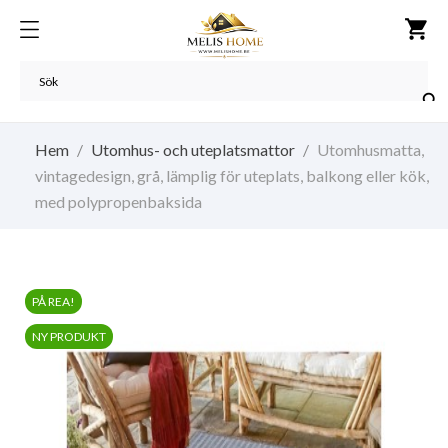
shopping_cart

Hem
Utomhus- och uteplatsmattor
Utomhusmatta,
vintagedesign, grå, lämplig för uteplats, balkong eller kök,
med polypropenbaksida
PÅ REA!
NY PRODUKT