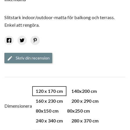
Slitstark indoor/outdoor-matta för balkong och terrass.
Enkel att rengöra.
Skriv din recension
edit
120 x 170 cm
140x200 cm
160 x 230 cm
200 x 290 cm
Dimensionera
80x150 cm
80x250 cm
240 x 340 cm
280 x 370 cm